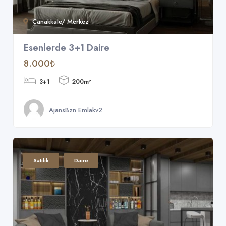
Çanakkale/ Merkez
Esenlerde 3+1 Daire
8.000₺
3+1
200m²
AjansBzn Emlakv2
Satılık
Daire