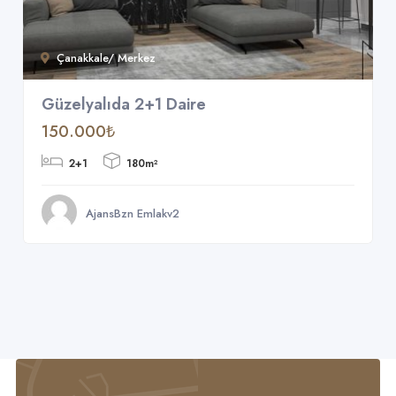
Çanakkale/ Merkez
Güzelyalıda 2+1 Daire
150.000₺
2+1
180m²
AjansBzn Emlakv2