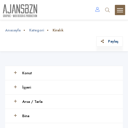
Anasayfa
Kategori
Kiralık
Paylaş
Konut
İşyeri
Arsa / Tarla
Bina