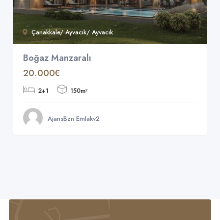
Çanakkale/ Ayvacık/ Ayvacık
Boğaz Manzaralı
20.000€
2+1
150m²
AjansBzn Emlakv2