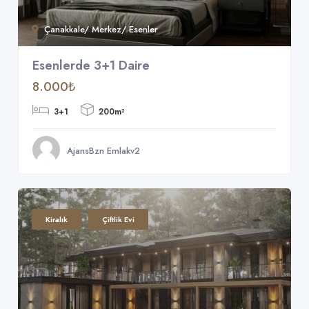
Çanakkale/ Merkez/ Esenler
Esenlerde 3+1 Daire
8.000₺
3+1
200m²
AjansBzn Emlakv2
Kiralık
Çiftlik Evi