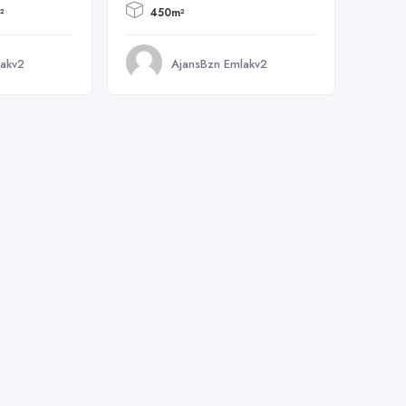
²
450m²
lakv2
AjansBzn Emlakv2