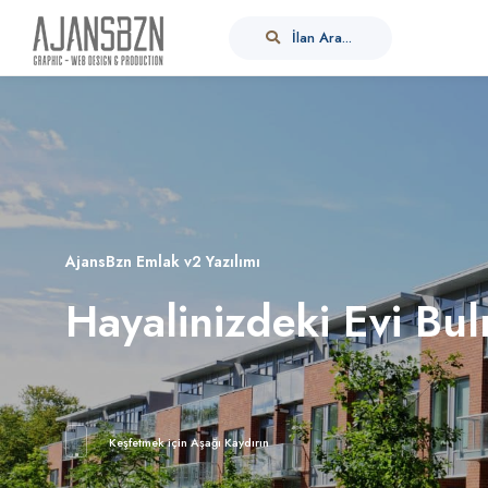
İlan Ara...
AjansBzn Emlak v2 Yazılımı
Hayalinizdeki Evi Bu
Keşfetmek için Aşağı Kaydırın