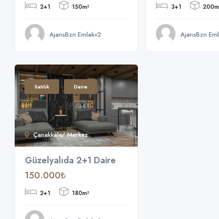
2+1
150m²
3+1
200m
AjansBzn Emlakv2
AjansBzn Em
Satılık
Daire
Çanakkale/ Merkez
Güzelyalıda 2+1 Daire
150.000₺
2+1
180m²