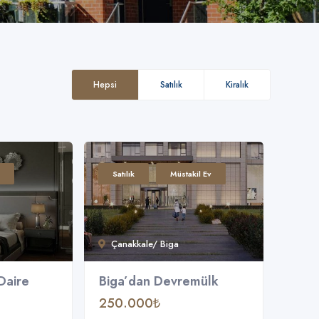
Hepsi
Satılık
Kiralık
Satılık
Müstakil Ev
Çanakkale/ Biga
Daire
Biga’dan Devremülk
250.000₺