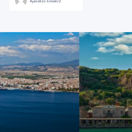
AjansBzn Emlakv2