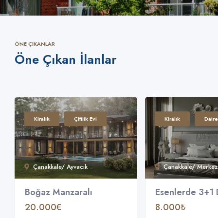
ÖNE ÇIKANLAR
Öne Çıkan İlanlar
Kiralık
Çiftlik Evi
Kiralık
Daire
Çanakkale/ Ayvacık
Çanakkale/ Merkez
Boğaz Manzaralı
Esenlerde 3+1 
20.000€
8.000₺