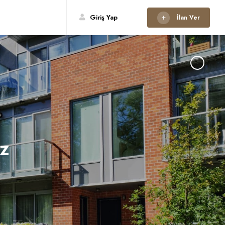
Giriş Yap
İlan Ver
iz